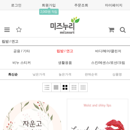
로그인
회원가입
주문조회
마이페이지
2,000원 적립
립밤 / 연고
공용 / 기타
립밤 / 연고
바디/헤어/클린저
비누 스티커
생활용품
스킨/에센스/로션/크림
최신순
낮은가격
높은가격
판매순위
상품명