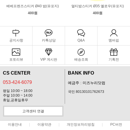
베베프렌즈스티커 Ø40 밤(유포지)
멀티밤스티커 Ø35 옐로우(유포지)
400원
400원
공지사항
카톡상담
Q&A
멤버쉽
포토리뷰
VIP 게시판
배송조회
기획전
CS CENTER
BANK INFO
053-424-6079
예금주 : 미즈누리닷컴
평일 10:00 ~ 18:00
국민 80130101762673
주말 10:00 ~ 14:00
휴일,공휴일휴무
고객센터 연결
이용안내
이용약관
개인정보처리방침
PC버전