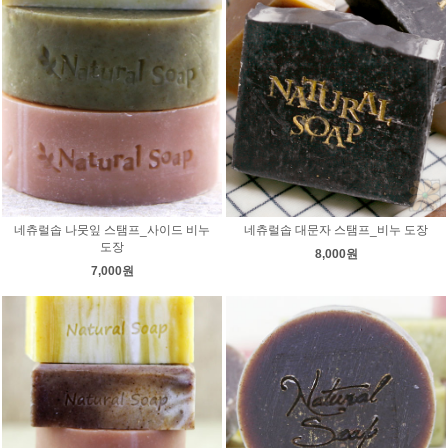
네츄럴솝 나뭇잎 스탬프_사이드 비누
네츄럴솝 대문자 스탬프_비누 도장
도장
8,000원
7,000원