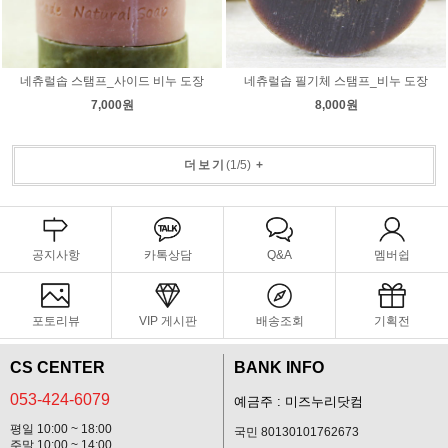
네츄럴솝 스탬프_사이드 비누 도장
네츄럴솝 필기체 스탬프_비누 도장
7,000원
8,000원
더보기
(
1
/
5
)
+
공지사항
카톡상담
Q&A
멤버쉽
포토리뷰
VIP 게시판
배송조회
기획전
CS CENTER
BANK INFO
053-424-6079
예금주 : 미즈누리닷컴
평일 10:00 ~ 18:00
국민 80130101762673
주말 10:00 ~ 14:00