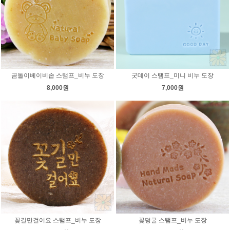
곰돌이베이비솝 스탬프_비누 도장
굿데이 스탬프_미니 비누 도장
8,000원
7,000원
꽃길만걸어요 스탬프_비누 도장
꽃덩굴 스탬프_비누 도장