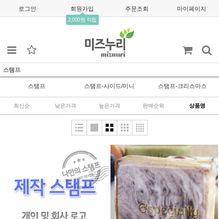
로그인
회원가입
주문조회
마이페이지
2,000원 적립
스탬프
스탬프
스탬프-사이드/미니
스탬프-크리스마스
최신순
낮은가격
높은가격
판매순위
상품명