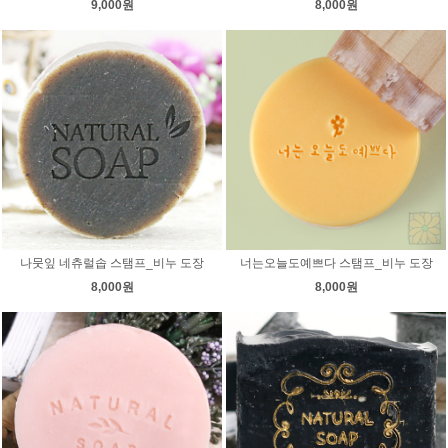
9,000원
8,000원
나뭇잎 네츄럴솝 스탬프_비누 도장
너는오늘도예쁘다 스탬프_비누 도장
8,000원
8,000원