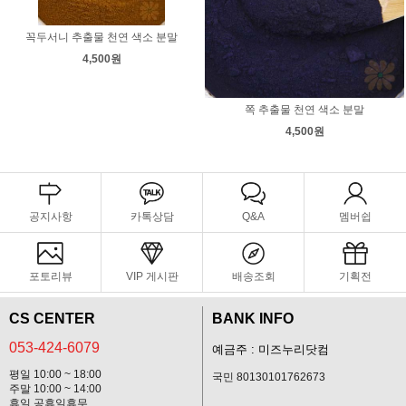
꼭두서니 추출물 천연 색소 분말
4,500원
쪽 추출물 천연 색소 분말
4,500원
공지사항
카톡상담
Q&A
멤버쉽
포토리뷰
VIP 게시판
배송조회
기획전
CS CENTER
BANK INFO
053-424-6079
예금주 : 미즈누리닷컴
평일 10:00 ~ 18:00
국민 80130101762673
주말 10:00 ~ 14:00
휴일,공휴일휴무