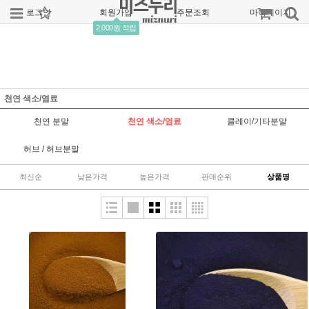
로그인
회원가입
주문조회
마이페이지
2,000원 적립
천연 색소/염료
천연 분말
천연 색소/염료
클레이/기타분말
허브 / 허브분말
최신순
낮은가격
높은가격
판매순위
상품명