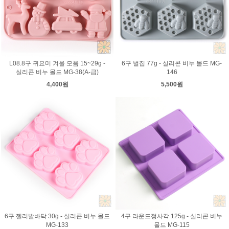
L08.8구 귀요미 겨울 모음 15~29g -
6구 벌집 77g - 실리콘 비누 몰드 MG-
실리콘 비누 몰드 MG-38(A-급)
146
4,400원
5,500원
6구 젤리발바닥 30g - 실리콘 비누 몰드
4구 라운드정사각 125g - 실리콘 비누
MG-133
몰드 MG-115