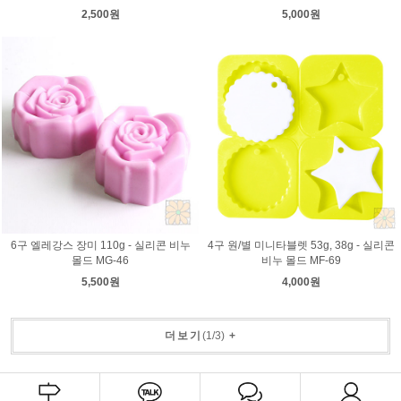
2,500원
5,000원
6구 엘레강스 장미 110g - 실리콘 비누
4구 원/별 미니타블렛 53g, 38g - 실리콘
몰드 MG-46
비누 몰드 MF-69
5,500원
4,000원
더보기
(
1
/
3
)
+