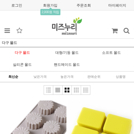
로그인
회원가입
주문조회
마이페이지
2,000원 적립
다구 몰드
다구 몰드
대형/기둥 몰드
소프트 몰드
실리콘 몰드
핸드메이드 몰드
최신순
낮은가격
높은가격
판매순위
상품명