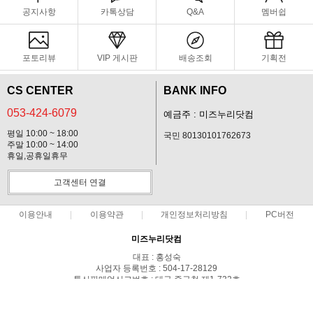
공지사항
카톡상담
Q&A
멤버쉽
포토리뷰
VIP 게시판
배송조회
기획전
CS CENTER
BANK INFO
053-424-6079
예금주 : 미즈누리닷컴
평일 10:00 ~ 18:00
국민 80130101762673
주말 10:00 ~ 14:00
휴일,공휴일휴무
고객센터 연결
이용안내
이용약관
개인정보처리방침
PC버전
미즈누리닷컴
대표 : 홍성숙
사업자 등록번호 : 504-17-28129
통신판매업신고번호 : 대구 중구청 제1-732호
전화 : 053-424-6079
주소 : 대구시 중구 국채보상로 150길60